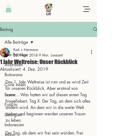
Beitrag
Alle Beiträge
Kati + Hermann
Alle Beiträge
22. Nov. 2018
9 Min. Lesezeit
1 Jahr Weltreise: Unser Rückblick
Australien
Aktualisiert:
4. Dez. 2019
Botswana
Das 1. Jahr Weltreise ist rum und es wird Zeit 
Cook Inseln
für unseren Rückblick. Aber erstmal von 
Essen
vorne... Was hatten wir auf diesen einen Tag 
hingefiebert. Tag X. Der Tag, an dem sich alles 
Fidschi
ändern wird. An dem wir in die weite Welt 
ziehen und beginnen werden unseren Traum 
Georgien
zu leben.
Indonesien
Der Tag, ab dem wir frei sein würden. Frei 
Japan