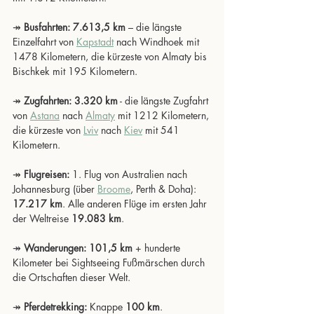
↠ 
Busfahrten: 7.613,5 km
 – die längste 
Einzelfahrt von 
Kapstadt
 nach Windhoek mit 
1478 Kilometern, die kürzeste von Almaty bis 
Bischkek mit 195 Kilometern.
↠ 
Zugfahrten: 3.320 km
 - die längste Zugfahrt 
von 
Astana
 nach 
Almaty
 mit 1212 Kilometern, 
die kürzeste von 
Lviv
 nach 
Kiev
 mit 541 
Kilometern.
↠ 
Flugreisen:
 1. Flug von Australien nach 
Johannesburg (über 
Broome
, Perth & Doha): 
17.217 km
. Alle anderen Flüge im ersten Jahr 
der Weltreise 
19.083 km
.
↠ 
Wanderungen: 101,5 km
 + hunderte 
Kilometer bei Sightseeing Fußmärschen durch 
die Ortschaften dieser Welt.
↠ 
Pferdetrekking:
 Knappe 
100 km
.