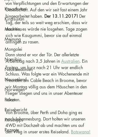
von Verpflichtungen und den Erwartungen der 
Kasachstan
Gesellschaft. Auf den wir seit fast einem Jahr 
hingearbeitet haben. 
Der 13.11.2017!
 Der 
Kirgisistan
Tag, der teils so weit weg erschien, dass wir 
Mauritius
dachten, es würde nie losgehen. Tage zogen 
sich wie Kaugummi, bevor sie auf einmal 
Meinung
anfingen zu rasen.
Mongolei
Dann stand er vor der Tür. Der allerletzte 
Namibia
Arbeitstag nach 3,5 Jahren in 
Australien
. Ein 
Freitag, um kurz nach 21 Uhr war endlich 
Neukaledonien
Schluss. Was folgte war ein Wochenende mit 
Neuseeland
Freunden am Cable Beach in Broome, bevor 
wir Montag völlig aus dem Häuschen in den 
Norwegen
Flieger stiegen und uns in unser Abenteuer 
Palau
stürzten. 
Reisebericht
Von Broome, über Perth und Doha ging es 
nach Johannesburg. Dort holten wir unseren 
Reisetipps
4WD mit Dachzelt ab und machten uns auf 
Rezepte
den Weg in unser erstes Reiseland. 
Botswana!