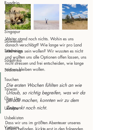
Roadtrip
Russland
Simbabwe
Singapur
Weiter stand noch nichts. Wohin es uns 
Slowenien
danach verschlägt? Wie lange wir pro Land 
Städtetrips
unterwegs sein wollen? Wir wussten es nicht 
und wollten uns alle Optionen offen lassen, uns 
Südafrika
nicht stressen und frei entscheiden, wie lange 
wir wo bleiben wollen.
Südkorea
Tauchen
Die ersten Wochen fühlten sich an wie 
Taiwan
Urlaub, so richtig begreifen, was wir da 
Über Uns
gerade machen, konnten wir zu dem 
Zeitpunkt noch nicht. 
Ukraine
Usbekistan
Dass wir uns im größten Abenteuer unseres 
Vietnam
Lebens befinden, kickte erst in den folgenden 