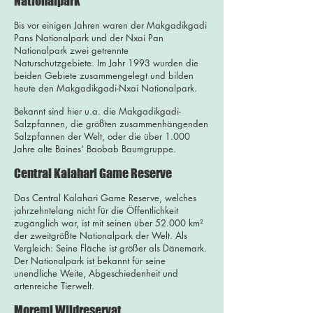
Nationalpark
Bis vor einigen Jahren waren der Makgadikgadi
Pans Nationalpark und der Nxai Pan
Nationalpark zwei getrennte
Naturschutzgebiete. Im Jahr 1993 wurden die
beiden Gebiete zusammengelegt und bilden
heute den Makgadikgadi-Nxai Nationalpark.
Bekannt sind hier u.a. die Makgadikgadi-
Salzpfannen, die größten zusammenhängenden
Salzpfannen der Welt, oder die über 1.000
Jahre alte Baines’ Baobab Baumgruppe.
Central Kalahari Game Reserve
Das Central Kalahari Game Reserve, welches
jahrzehntelang nicht für die Öffentlichkeit
zugänglich war, ist mit seinen über 52.000 km²
der zweitgrößte Nationalpark der Welt. Als
Vergleich: Seine Fläche ist größer als Dänemark.
Der Nationalpark ist bekannt für seine
unendliche Weite, Abgeschiedenheit und
artenreiche Tierwelt.
Moremi Wildreservat