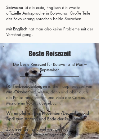
Setswana
ist die erste, Englisch die zweite
offizielle Amtssprache in Botswana. Große Teile
der Bevölkerung sprechen beide Sprachen.
Mit
Englisch
hat man also keine Probleme mit der
Verständigung.
Beste Reisezeit
Die beste Reisezeit für Botswana ist
Mai –
September
.
Für Tierbeobachtungen
ist die Hauptreisezeit von
Mai-Oktober
am besten, dann sind aber auch
die Preise am höchsten und viele der Camps
Monate im Voraus ausgebucht.
Wir empfehlen den November/Dezember und
April zum Anfang und Ende der Regenzeit.
Zu dieser Zeit sind viel weniger Touristen
unterwegs und Tiersichtungen ebenso gut