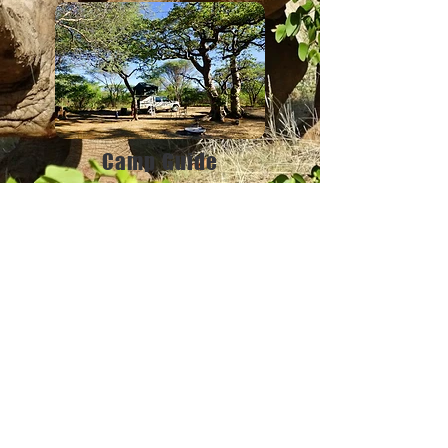
Camp Guide
Die besten Camps zum übernachten, wenn du
mit einem 4WD in Botswana unterwegs bist.
Entdecken
Dinge, die man beachten
sollte
Know How und Insiderwissen