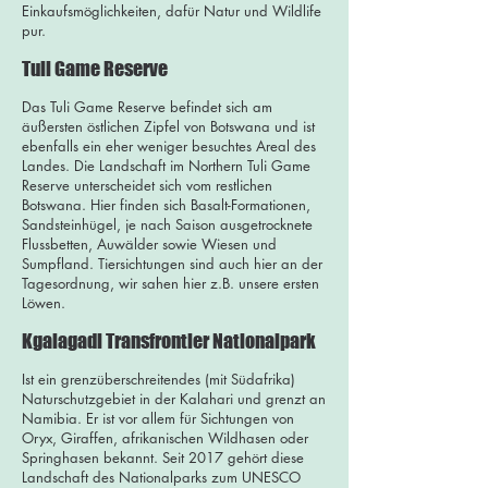
Einkaufsmöglichkeiten, dafür Natur und Wildlife
pur.
Tuli Game Reserve
Das Tuli Game Reserve befindet sich am
äußersten östlichen Zipfel von Botswana und ist
ebenfalls ein eher weniger besuchtes Areal des
Landes. Die Landschaft im Northern Tuli Game
Reserve unterscheidet sich vom restlichen
Botswana. Hier finden sich Basalt-Formationen,
Sandsteinhügel, je nach Saison ausgetrocknete
Flussbetten, Auwälder sowie Wiesen und
Sumpfland. Tiersichtungen sind auch hier an der
Tagesordnung, wir sahen hier z.B. unsere ersten
Löwen.
Kgalagadi Transfrontier Nationalpark
Ist ein grenzüberschreitendes (mit Südafrika)
Naturschutzgebiet in der Kalahari und grenzt an
Namibia. Er ist vor allem für Sichtungen von
Oryx, Giraffen, afrikanischen Wildhasen oder
Springhasen bekannt. Seit 2017 gehört diese
Landschaft des Nationalparks zum UNESCO