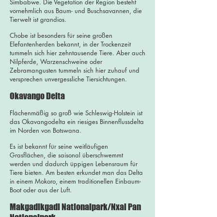
Simbabwe. Die Vegetation der Region besteht
vornehmlich aus Baum- und Buschsavannen, die
Tierwelt ist grandios.
Chobe ist besonders für seine großen
Elefantenherden bekannt, in der Trockenzeit
tummeln sich hier zehntausende Tiere. Aber auch
Nilpferde, Warzenschweine oder
Zebramangusten tummeln sich hier zuhauf und
versprechen unvergessliche Tiersichtungen.
Okavango Delta
Flächenmäßig so groß wie Schleswig-Holstein ist
das Okavangodelta ein riesiges Binnenflussdelta
im Norden von Botswana.
Es ist bekannt für seine weitläufigen
Grasflächen, die saisonal überschwemmt
werden und dadurch üppigen Lebensraum für
Tiere bieten. Am besten erkundet man das Delta
in einem Mokoro, einem traditionellen Einbaum-
Boot oder aus der Luft.
Makgadikgadi Nationalpark/Nxai Pan