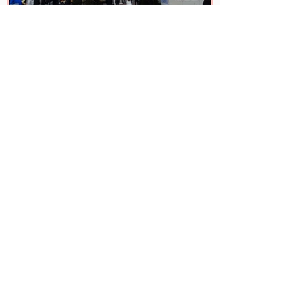
Kati + Hermann
9. Nov. 2017
6 Min. Lesezeit
Reisebericht Helsinki:
Sightseeing im Dezember
Helsinki war der vorletzte Stopp unserer
Skandinavien/Baltikum Rundreise im
Dezember und auch hier sind wir ohne
große Pläne los und...