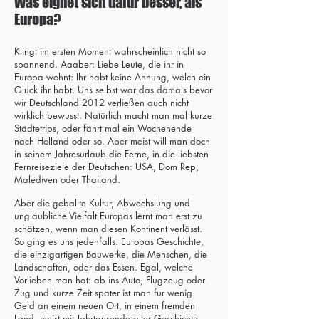
Was eignet sich dafür besser, als
Europa?
Klingt im ersten Moment wahrscheinlich nicht so
spannend. Aaaber: Liebe Leute, die ihr in
Europa wohnt: Ihr habt keine Ahnung, welch ein
Glück ihr habt. Uns selbst war das damals bevor
wir Deutschland 2012 verließen auch nicht
wirklich bewusst. Natürlich macht man mal kurze
Städtetrips, oder fährt mal ein Wochenende
nach Holland oder so. Aber meist will man doch
in seinem Jahresurlaub die Ferne, in die liebsten
Fernreiseziele der Deutschen: USA, Dom Rep,
Malediven oder Thailand.
Aber die geballte Kultur, Abwechslung und
unglaubliche Vielfalt Europas lernt man erst zu
schätzen, wenn man diesen Kontinent verlässt.
So ging es uns jedenfalls. Europas Geschichte,
die einzigartigen Bauwerke, die Menschen, die
Landschaften, oder das Essen. Egal, welche
Vorlieben man hat: ab ins Auto, Flugzeug oder
Zug und kurze Zeit später ist man für wenig
Geld an einem neuen Ort, in einem fremden
Land, meist mit Jahrtausende alter Geschichte.