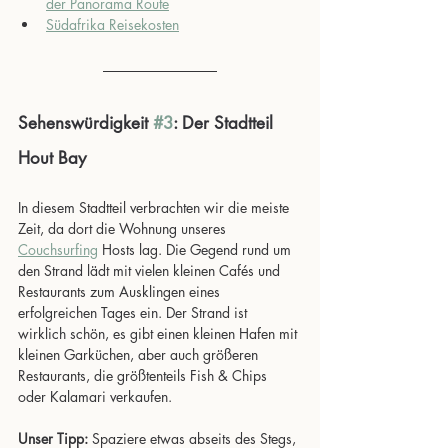
der Panorama Route
Südafrika Reisekosten
Sehenswürdigkeit 
#3
: Der Stadtteil 
Hout Bay
In diesem Stadtteil verbrachten wir die meiste 
Zeit, da dort die Wohnung unseres 
Couchsurfing
 Hosts lag. Die Gegend rund um 
den Strand lädt mit vielen kleinen Cafés und 
Restaurants zum Ausklingen eines 
erfolgreichen Tages ein. Der Strand ist 
wirklich schön, es gibt einen kleinen Hafen mit 
kleinen Garküchen, aber auch größeren 
Restaurants, die größtenteils Fish & Chips 
oder Kalamari verkaufen. 
Unser Tipp:
 Spaziere etwas abseits des Stegs, 