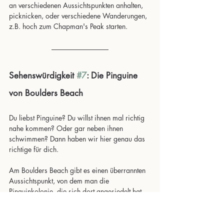
an verschiedenen Aussichtspunkten anhalten, 
picknicken, oder verschiedene Wanderungen, 
z.B. hoch zum Chapman's Peak starten.
Sehenswürdigkeit 
#7
: Die Pinguine 
von Boulders Beach
Du liebst Pinguine? Du willst ihnen mal richtig 
nahe kommen? Oder gar neben ihnen 
schwimmen? Dann haben wir hier genau das 
richtige für dich.
Am Boulders Beach gibt es einen überrannten 
Aussichtspunkt, von dem man die 
Pinguinkolonie, die sich dort angesiedelt hat, 
beobachten kann. Nah kommt man allerdings 
nicht. Fährt man (von Kalk Bay kommend) eine 
Ausfahrt weiter, sieht die Sache anders aus. 