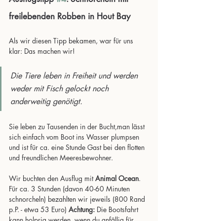
freilebenden Robben in Hout Bay
Als wir diesen Tipp bekamen, war für uns 
klar: Das machen wir! 
Die Tiere leben in Freiheit und werden 
weder mit Fisch gelockt noch 
anderweitig genötigt. 
Sie leben zu Tausenden in der Bucht,man lässt 
sich einfach vom Boot ins Wasser plumpsen 
und ist für ca. eine Stunde Gast bei den flotten 
und freundlichen Meeresbewohner.
Wir buchten den Ausflug mit 
Animal Ocean
. 
Für ca. 3 Stunden (davon 40-60 Minuten 
schnorcheln) bezahlten wir jeweils (800 Rand 
p.P. - etwa 53 Euro) 
Achtung:
 Die Bootsfahrt 
kann holprig werden, wenn du anfällig für 