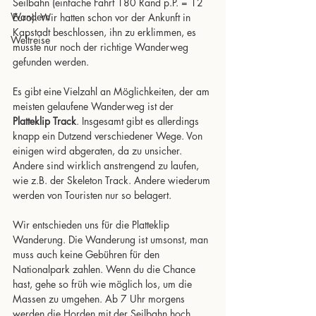
Seilbahn (einfache Fahrt 180 Rand p.P. = 12 
Wandern
Euro). Wir hatten schon vor der Ankunft in 
Kapstadt beschlossen, ihn zu erklimmen, es 
Weltreise
musste nur noch der richtige Wanderweg 
gefunden werden. 
Es gibt eine Vielzahl an Möglichkeiten, der am 
meisten gelaufene Wanderweg ist der 
Platteklip Track
. Insgesamt gibt es allerdings 
knapp ein Dutzend verschiedener Wege. Von 
einigen wird abgeraten, da zu unsicher. 
Andere sind wirklich anstrengend zu laufen, 
wie z.B. der Skeleton Track. Andere wiederum 
werden von Touristen nur so belagert.
Wir entschieden uns für die Platteklip 
Wanderung. Die Wanderung ist umsonst, man 
muss auch keine Gebühren für den 
Nationalpark zahlen. Wenn du die Chance 
hast, gehe so früh wie möglich los, um die 
Massen zu umgehen. Ab 7 Uhr morgens 
werden die Horden mit der Seilbahn hoch 