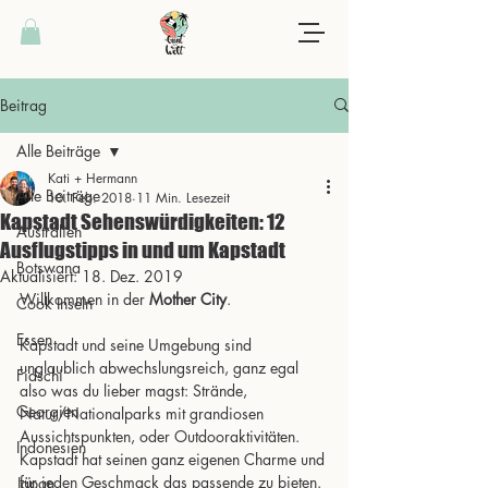
Beitrag
Alle Beiträge
Kati + Hermann
Alle Beiträge
10. Feb. 2018
11 Min. Lesezeit
Kapstadt Sehenswürdigkeiten: 12
Australien
Ausflugstipps in und um Kapstadt
Botswana
Aktualisiert:
18. Dez. 2019
Willkommen in der 
Mother City
. 
Cook Inseln
Essen
Kapstadt und seine Umgebung sind 
unglaublich abwechslungsreich, ganz egal 
Fidschi
also was du lieber magst: Strände, 
Georgien
Natur/Nationalparks mit grandiosen 
Aussichtspunkten, oder Outdooraktivitäten. 
Indonesien
Kapstadt hat seinen ganz eigenen Charme und 
für jeden Geschmack das passende zu bieten.
Japan