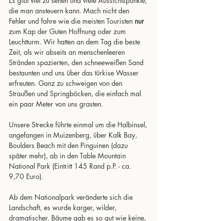
Es gibt viel zu sehen und viele Aussichtspunkte, 
die man ansteuern kann. Mach nicht den 
Fehler und fahre wie die meisten Touristen 
nur
zum Kap der Guten Hoffnung oder zum 
Leuchtturm. Wir hatten an dem Tag die beste 
Zeit, als wir abseits an menschenleeren 
Stränden spazierten, den schneeweißen Sand 
bestaunten und uns über das türkise Wasser 
erfreuten. Ganz zu schweigen von den 
Straußen und Springböcken, die einfach mal 
ein paar Meter von uns grasten.
Unsere Strecke führte einmal um die Halbinsel, 
angefangen in Muizenberg, über Kalk Bay, 
Boulders Beach mit den Pinguinen (dazu 
später mehr), ab in den Table Mountain 
National Park (Eintritt 145 Rand p.P. - ca. 
9,70 Euro).
Ab dem Nationalpark veränderte sich die 
Landschaft, es wurde karger, wilder, 
dramatischer. Bäume gab es so gut wie keine, 