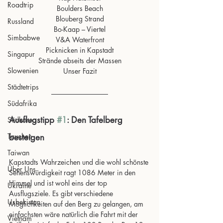
Roadtrip
Boulders Beach
Blouberg Strand
Russland
Bo-Kaap – Viertel
Simbabwe
V&A Waterfront
Picknicken in Kapstadt
Singapur
Strände abseits der Massen
Slowenien
Unser Fazit
Städtetrips
Südafrika
Ausflugstipp 
#1
: Den Tafelberg 
Südkorea
Tauchen
besteigen
Taiwan
Kapstadts Wahrzeichen und die wohl schönste 
Über Uns
Sehenswürdigkeit ragt 1086 Meter in den 
Himmel und ist wohl eins der top 
Ukraine
Ausflugsziele. Es gibt verschiedene 
Usbekistan
Möglichkeiten auf den Berg zu gelangen, am 
einfachsten wäre natürlich die Fahrt mit der 
Vietnam