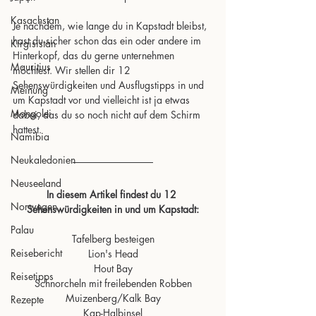
Kasachstan
Je nachdem, wie lange du in Kapstadt bleibst, 
hast du sicher schon das ein oder andere im 
Kirgisistan
Hinterkopf, das du gerne unternehmen 
Mauritius
möchtest. Wir stellen dir 12 
Sehenswürdigkeiten und Ausflugstipps in und 
Meinung
um Kapstadt vor und vielleicht ist ja etwas 
Mongolei
dabei, das du so noch nicht auf dem Schirm 
hattest.
Namibia
Neukaledonien
Neuseeland
In diesem Artikel findest du 12 
Norwegen
Sehenswürdigkeiten in und um Kapstadt:
Palau
Tafelberg besteigen
Reisebericht
Lion's Head
Hout Bay
Reisetipps
Schnorcheln mit freilebenden Robben
Muizenberg/Kalk Bay
Rezepte
Kap-Halbinsel