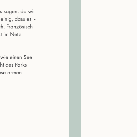
s sagen, da wir 
nig, dass es  - 
h, Französisch 
t im Netz 
owie einen See 
ht des Parks 
iese armen 