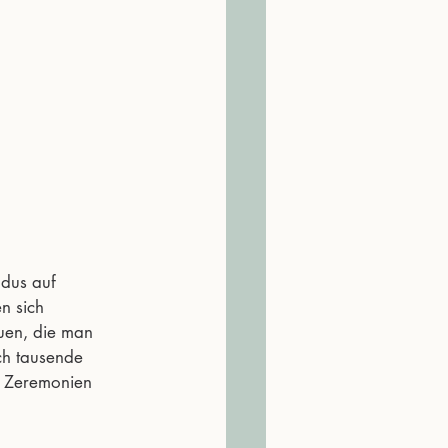
ndus auf 
n sich 
uen, die man 
ch tausende 
e Zeremonien 