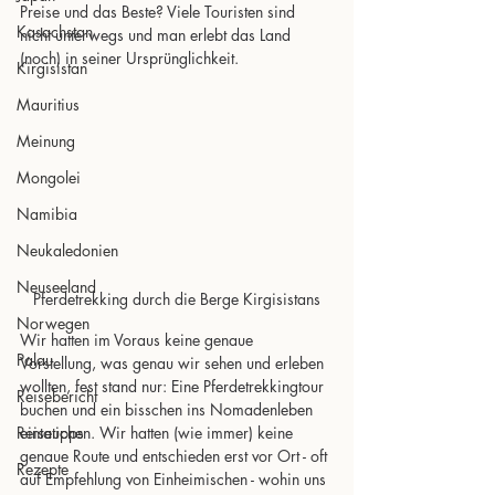
Preise und das Beste? Viele Touristen sind 
Kasachstan
nicht unterwegs und man erlebt das Land 
(noch) in seiner Ursprünglichkeit.
Kirgisistan
Mauritius
Meinung
Mongolei
Namibia
Neukaledonien
Neuseeland
Pferdetrekking durch die Berge Kirgisistans
Norwegen
Wir hatten im Voraus keine genaue 
Palau
Vorstellung, was genau wir sehen und erleben 
wollten, fest stand nur: Eine Pferdetrekkingtour 
Reisebericht
buchen und ein bisschen ins Nomadenleben 
Reisetipps
eintauchen. Wir hatten (wie immer) keine 
genaue Route und entschieden erst vor Ort - oft 
Rezepte
auf Empfehlung von Einheimischen - wohin uns 