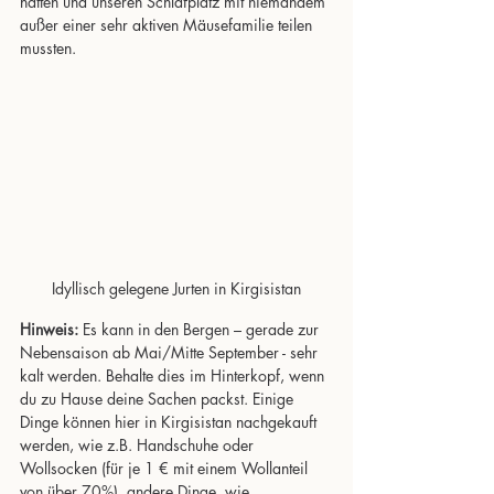
hatten und unseren Schlafplatz mit niemandem 
außer einer sehr aktiven Mäusefamilie teilen 
mussten.
Idyllisch gelegene Jurten in Kirgisistan
Hinweis:
 Es kann in den Bergen – gerade zur 
Nebensaison ab Mai/Mitte September - sehr 
kalt werden. Behalte dies im Hinterkopf, wenn 
du zu Hause deine Sachen packst. Einige 
Dinge können hier in Kirgisistan nachgekauft 
werden, wie z.B. Handschuhe oder 
Wollsocken (für je 1 € mit einem Wollanteil 
von über 70%), andere Dinge, wie 