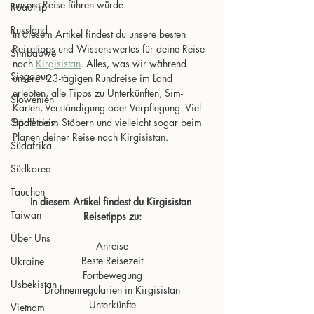
unsere Reise führen würde.
Roadtrip
Russland
In diesem Artikel findest du unsere besten 
Reisetipps und Wissenswertes für deine Reise 
Simbabwe
nach 
Kirgisistan
. Alles, was wir während 
Singapur
unserer 23-tägigen Rundreise im Land 
erlebten, alle Tipps zu Unterkünften, Sim-
Slowenien
Karten, Verständigung oder Verpflegung. Viel 
Städtetrips
Spaß beim Stöbern und vielleicht sogar beim 
Planen deiner Reise nach Kirgisistan.
Südafrika
Südkorea
Tauchen
In diesem Artikel findest du Kirgisistan 
Taiwan
Reisetipps zu:
Über Uns
Anreise
Beste Reisezeit
Ukraine
Fortbewegung
Usbekistan
Drohnenregularien in Kirgisistan
Unterkünfte
Vietnam