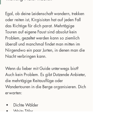
Egal, ob deine Leidenschaft wandern, trekken 
oder reiten ist, Kirgisistan hat auf jeden Fall 
das Richtige für dich parat. Mehrtägige 
Touren auf eigene Faust sind absolut kein 
Problem, gezeltet werden kann so ziemlich 
überall und manchmal findet man mitten im 
Nirgendwo ein paar Jurten, in denen man die 
Nacht verbringen kann. 
Wenn du lieber mit Guide unterwegs bist? 
Auch kein Problem. Es gibt Dutzende Anbieter, 
die mehrtägige Reitausflüge oder 
Wandertouren in die Berge organisieren. Dich 
erwarten:
Dichte Wälder
Weite Täler
Nicht endende Steppenlandschaft
Beeindruckende Gletscher
Wunderschöne Gebirgsseen 