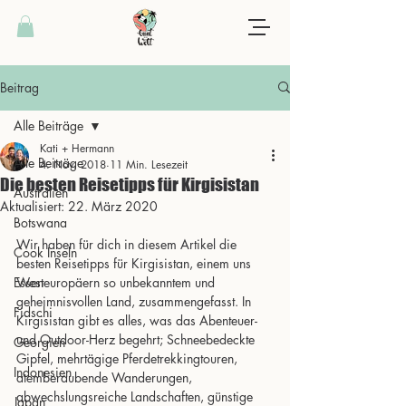
Beitrag
Alle Beiträge
Kati + Hermann
Alle Beiträge
4. Nov. 2018
11 Min. Lesezeit
Die besten Reisetipps für Kirgisistan
Australien
Aktualisiert:
22. März 2020
Botswana
Wir haben für dich in diesem Artikel die 
Cook Inseln
besten Reisetipps für Kirgisistan, einem uns 
Essen
Westeuropäern so unbekanntem und 
geheimnisvollen Land, zusammengefasst. In 
Fidschi
Kirgisistan gibt es alles, was das Abenteuer- 
und Outdoor-Herz begehrt; Schneebedeckte 
Georgien
Gipfel, mehrtägige Pferdetrekkingtouren, 
Indonesien
atemberaubende Wanderungen, 
abwechslungsreiche Landschaften, günstige 
Japan