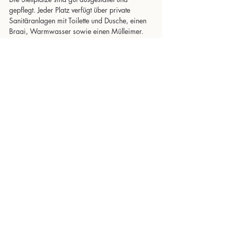
gepflegt. Jeder Platz verfügt über private 
Sanitäranlagen mit Toilette und Dusche, einen 
Braai, Warmwasser sowie einen Mülleimer. 
Als beste Campsites gelten die Plätze Nr. 1 
und 2, da sie einen uneingeschränkten Blick 
auf den Sambesi bieten.
Gut zu wissen:
 Neben dem Camp befindet 
sich eine Reisplantage, deren Pumpen Wasser 
aus dem Sambesi ziehen. Diese Pumpen 
können teilweise sehr laut sein – besonders 
auf den Campsites Nr. 3 bis 5, die sich in 
unmittelbarer Nähe zur Plantage befinden.
Preis
Camping: 325 N$ (ca. 16 €), Doppelzimmer 
und Familienzimmer jeweils 2.428 N$ (ca. 
120 €)
Ausstattung und Highlights