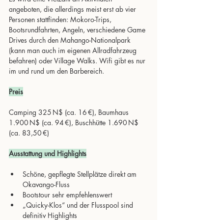
angeboten, die allerdings meist erst ab vier 
Personen stattfinden: Mokoro-Trips, 
Bootsrundfahrten, Angeln, verschiedene Game 
Drives durch den Mahango-Nationalpark 
(kann man auch im eigenen Allradfahrzeug 
befahren) oder Village Walks. Wifi gibt es nur 
im und rund um den Barbereich.
Preis
Camping 325 N$ (ca. 16 €), Baumhaus 
1.900 N$ (ca. 94 €), Buschhütte 1.690 N$ 
(ca. 83,50 €)
Ausstattung und Highlights
Schöne, gepflegte Stellplätze direkt am 
Okavango-Fluss
Bootstour sehr empfehlenswert
„Quicky-Klos“ und der Flusspool sind 
definitiv Highlights