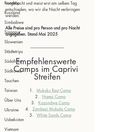
Roadtrip
vorgebucht und meist erst am selben Tag 
entschieden, wo wir die Nacht verbringen 
Russland
werden.
Simbabwe
Alle Preise sind pro Person und pro Nacht 
Singapur
angegeben. Stand Mai 2025
Slowenien
Städtetrips
Empfehlenswerte 
Südafrika
Camps im Caprivi 
Südkorea
Streifen
Tauchen
Taiwan
Mukuku Rest Camp
Ngepi Camp
Über Uns
Kazondwe Camp
Zambezi Mubala Camp
Ukraine
White Sands Camp
Usbekistan
Vietnam