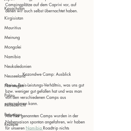
Campingplätze auf dem Caprivi vor, auf 
Kasachstan
denen wir auch selbst übernachtet haben.
Kirgisistan
Mauritius
Meinung
Mongolei
Namibia
Neukaledonien
Kazondwe Camp: Ausblick
Neuseeland
Preise, Preis-Leistungs-Verhältnis, was uns gut 
Norwegen
bzw. weniger gut gefallen hat und was man 
Palau
von den verschiedenen Camps aus 
unternehmen kann.
Reisebericht
Reisetipps
Alle hier genannten Camps wurden in der 
Nebensaison spontan angefahren, wir haben 
Rezepte
für unseren 
Namibia 
Roadtrip nichts 