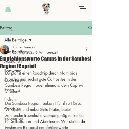
Beitrag
Alle Beiträge
Kati + Hermann
Alle Beiträge
25. Mai 2025
6 Min. Lesezeit
Empfehlenswerte Camps in der Sambesi
Australien
Region (Caprivi)
Botswana
Du planst einen Roadtrip durch Namibias 
Norden und suchst gute Campsites in der 
Cook Inseln
Sambesi Region, oder ehemals: dem Caprivi 
Essen
Streifen?
Fidschi
Die Sambesi Region, bekannt für ihre Flüsse, 
Georgien
Wildtiere und unberührte Natur, bietet 
zahlreiche traumhafte Campingmöglichkeiten 
Indonesien
für Selbstfahrer und Abenteurer. Wir stellen dir 
in diesem Blogpost empfehlenswerte 
Japan