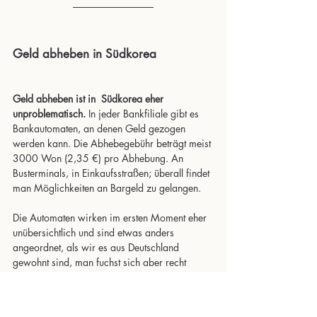
Geld abheben in Südkorea
Geld abheben ist in  Südkorea eher 
unproblematisch.
 In jeder Bankfiliale gibt es 
Bankautomaten, an denen Geld gezogen 
werden kann. Die Abhebegebühr beträgt meist 
3000 Won (2,35 €) pro Abhebung. An 
Busterminals, in Einkaufsstraßen; überall findet 
man Möglichkeiten an Bargeld zu gelangen. 
Die Automaten wirken im ersten Moment eher 
unübersichtlich und sind etwas anders 
angeordnet, als wir es aus Deutschland 
gewohnt sind, man fuchst sich aber recht 
schnell rein. An einigen Automaten gibt es 
keine “Englisch-Taste”, an einem Automaten 
wurde unsere Kreditkarte einfach eingezogen.