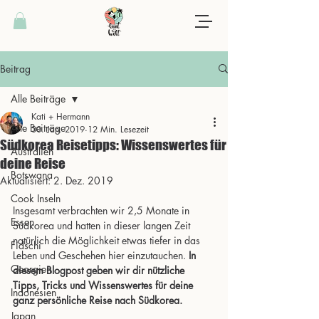
Beitrag
Alle Beiträge
Kati + Hermann
Alle Beiträge
30. Jan. 2019
12 Min. Lesezeit
Südkorea Reisetipps: Wissenswertes für
Australien
deine Reise
Botswana
Aktualisiert:
2. Dez. 2019
Cook Inseln
Insgesamt verbrachten wir 2,5 Monate in 
Essen
Südkorea und hatten in dieser langen Zeit 
natürlich die Möglichkeit etwas tiefer in das 
Fidschi
Leben und Geschehen hier einzutauchen. 
In 
Georgien
diesem Blogpost geben wir dir nützliche 
Tipps, Tricks und Wissenswertes für deine 
Indonesien
ganz persönliche Reise nach Südkorea.
Japan