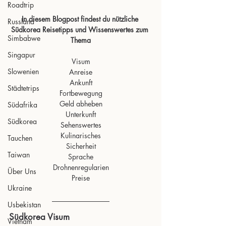
Roadtrip
In diesem Blogpost findest du nützliche 
Russland
Südkorea Reisetipps und Wissenswertes zum 
Simbabwe
Thema
Singapur
Visum
Slowenien
Anreise
Ankunft
Städtetrips
Fortbewegung
Geld abheben
Südafrika
Unterkunft
Südkorea
Sehenswertes
Kulinarisches
Tauchen
Sicherheit
Taiwan
Sprache
Drohnenregularien
Über Uns
Preise
Ukraine
Usbekistan
Südkorea Visum
Vietnam