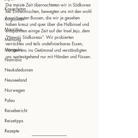
Die meiste Zeit übernachteten wir in Südkorea 
Kasachstan
bei Einheimischen, bewegten uns mit den wohl 
luxuriösesten Bussen, die wir je gesehen 
Kirgisistan
haben kreuz und quer über die Halbinsel und 
Mauritius
entspannten einige Zeit auf der Insel Jeju, dem 
“Hawaii Südkoreas”. Wir probierten 
Meinung
verrücktes und teils undefinierbares Essen, 
Mongolei
stürzten uns ins Getümmel und verständigten 
uns weitestgehend nur mit Händen und Füssen.
Namibia
Neukaledonien
Neuseeland
Norwegen
Palau
Reisebericht
Reisetipps
Rezepte