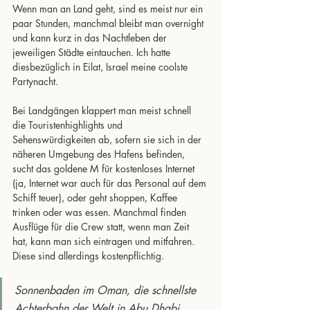
Wenn man an Land geht, sind es meist nur ein 
paar Stunden, manchmal bleibt man overnight 
und kann kurz in das Nachtleben der 
jeweiligen Städte eintauchen. Ich hatte 
diesbezüglich in Eilat, Israel meine coolste 
Partynacht. 
Bei Landgängen klappert man meist schnell 
die Touristenhighlights und 
Sehenswürdigkeiten ab, sofern sie sich in der 
näheren Umgebung des Hafens befinden, 
sucht das goldene M für kostenloses Internet 
(ja, Internet war auch für das Personal auf dem 
Schiff teuer), oder geht shoppen, Kaffee 
trinken oder was essen. Manchmal finden 
Ausflüge für die Crew statt, wenn man Zeit 
hat, kann man sich eintragen und mitfahren. 
Diese sind allerdings kostenpflichtig. 
Sonnenbaden im Oman, die schnellste 
Achterbahn der Welt in Abu Dhabi 