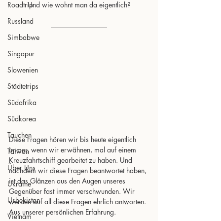
Roadtrip
Und wie wohnt man da eigentlich?
Russland
Simbabwe
Singapur
Slowenien
Städtetrips
Südafrika
Südkorea
Tauchen
Diese Fragen hören wir bis heute eigentlich 
immer, wenn wir erwähnen, mal auf einem 
Taiwan
Kreuzfahrtschiff gearbeitet zu haben. Und 
Über Uns
nachdem wir diese Fragen beantwortet haben, 
ist das Glänzen aus den Augen unseres 
Ukraine
Gegenüber fast immer verschwunden. Wir 
Usbekistan
werden auf all diese Fragen ehrlich antworten. 
Aus unserer persönlichen Erfahrung. 
Vietnam