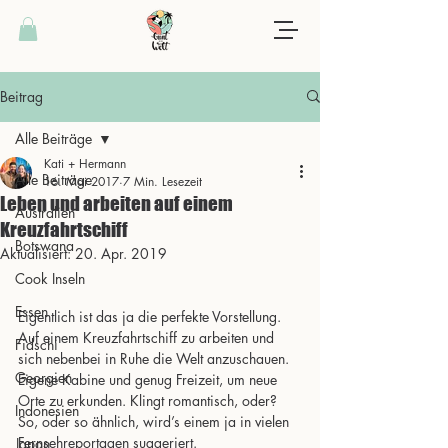
Beitrag
Alle Beiträge
Kati + Hermann
Alle Beiträge
16. Mai 2017
7 Min. Lesezeit
Leben und arbeiten auf einem
Australien
Kreuzfahrtschiff
Botswana
Aktualisiert:
20. Apr. 2019
Cook Inseln
Essen
Eigentlich ist das ja die perfekte Vorstellung. 
Auf einem Kreuzfahrtschiff zu arbeiten und 
Fidschi
sich nebenbei in Ruhe die Welt anzuschauen. 
Georgien
Eigene Kabine und genug Freizeit, um neue 
Orte zu erkunden. Klingt romantisch, oder? 
Indonesien
So, oder so ähnlich, wird’s einem ja in vielen 
Fernsehreportagen suggeriert. 
Japan