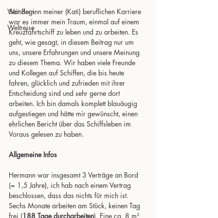
Wandern
Seit Beginn meiner (Kati) beruflichen Karriere 
war es immer mein Traum, einmal auf einem 
Weltreise
Kreuzfahrtschiff zu leben und zu arbeiten. Es 
geht, wie gesagt, in diesem Beitrag nur um 
uns, unsere Erfahrungen und unsere Meinung 
zu diesem Thema. Wir haben viele Freunde 
und Kollegen auf Schiffen, die bis heute 
fahren, glücklich und zufrieden mit ihrer 
Entscheidung sind und sehr gerne dort 
arbeiten. Ich bin damals komplett blauäugig 
aufgestiegen und hätte mir gewünscht, einen 
ehrlichen Bericht über das Schiffsleben im 
Voraus gelesen zu haben.
Allgemeine Infos
Hermann war insgesamt 3 Verträge an Bord 
(= 1,5 Jahre), ich hab nach einem Vertrag 
beschlossen, dass das nichts für mich ist. 
Sechs Monate arbeiten am Stück, keinen Tag 
frei (
188 Tage durcharbeiten
). Eine ca. 8 m² 